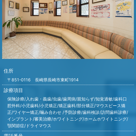
住所
〒851-0116 長崎県長崎市東町1914
診療項目
保険診療/入れ歯・義歯/虫歯/歯周病/親知らず/知覚過敏/歯科口
腔外科/小児歯科/小児矯正/矯正歯科/部分矯正/マウスピース矯
正/ワイヤー矯正/噛み合わせ /
予防診療/歯科検診/訪問歯科診療/
インプラント/
審美治療/ホワイトニング/ホームホワイトニング/
顎関節症/ドライマウス
電話番号