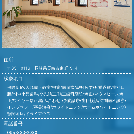
住所
〒851-0116 長崎県長崎市東町1914
診療項目
保険診療/入れ歯・義歯/虫歯/歯周病/親知らず/知覚過敏/歯科口
腔外科/小児歯科/小児矯正/矯正歯科/部分矯正/マウスピース矯
正/ワイヤー矯正/噛み合わせ /
予防診療/歯科検診/訪問歯科診療/
インプラント/
審美治療/ホワイトニング/ホームホワイトニング/
顎関節症/ドライマウス
電話番号
095-830-2030